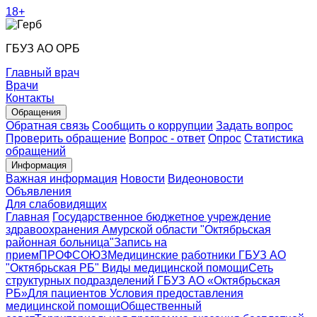
18+
ГБУЗ АО ОРБ
Главный врач
Врачи
Контакты
Обращения
Обратная связь
Сообщить о коррупции
Задать вопрос
Проверить обращение
Вопрос - ответ
Опрос
Статистика
обращений
Информация
Важная информация
Новости
Видеоновости
Объявления
Для слабовидящих
Главная
Государственное бюджетное учреждение
здравоохранения Амурской области "Октябрьская
районная больница"
Запись на
прием
ПРОФСОЮЗ
Медицинские работники ГБУЗ АО
"Октябрьская РБ"
Виды медицинской помощи
Сеть
структурных подразделений ГБУЗ АО «Октябрьская
РБ»
Для пациентов
Условия предоставления
медицинской помощи
Общественный