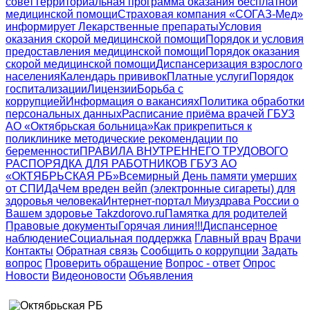
совет
Территориальная программа оказания бесплатной
медицинской помощи
Страховая компания «СОГАЗ-Мед»
информирует
Лекарственные препараты
Условия
оказания скорой медицинской помощи
Порядок и условия
предоставления медицинской помощи
Порядок оказания
скорой медицинской помощи
Диспансеризация взрослого
населения
Календарь прививок
Платные услуги
Порядок
госпитализации
Лицензии
Борьба с
коррупцией
Информация о вакансиях
Политика обработки
персональных данных
Расписание приёма врачей ГБУЗ
АО «Октябрьская больница»
Как прикрепиться к
поликлинике
методические рекомендации по
беременности
ПРАВИЛА ВНУТРЕННЕГО ТРУДОВОГО
РАСПОРЯДКА ДЛЯ РАБОТНИКОВ ГБУЗ АО
«ОКТЯБРЬСКАЯ РБ»
Всемирный День памяти умерших
от СПИДа
Чем вреден вейп (электронные сигареты) для
здоровья человека
Интернет-портал Миyздрава России о
Вашем здоровье Takzdorovo.ru
Памятка для родителей
Правовые документы
Горячая линия!!!
Диспансерное
наблюдение
Социальная поддержка
Главный врач
Врачи
Контакты
Обратная связь
Сообщить о коррупции
Задать
вопрос
Проверить обращение
Вопрос - ответ
Опрос
Новости
Видеоновости
Объявления