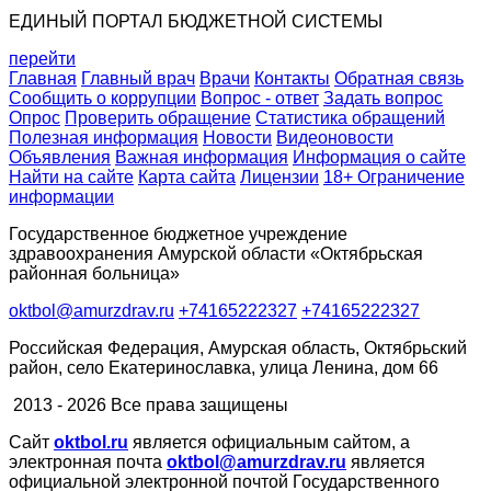
ЕДИНЫЙ ПОРТАЛ БЮДЖЕТНОЙ СИСТЕМЫ
перейти
Главная
Главный врач
Врачи
Контакты
Обратная связь
Сообщить о коррупции
Вопрос - ответ
Задать вопрос
Опрос
Проверить обращение
Статистика обращений
Полезная информация
Новости
Видеоновости
Объявления
Важная информация
Информация о сайте
Найти на сайте
Карта сайта
Лицензии
18+ Ограничение
информации
Государственное бюджетное учреждение
здравоохранения Амурской области «Октябрьская
районная больница»
oktbol@amurzdrav.ru
+74165222327
+74165222327
Российская Федерация, Амурская область, Октябрьский
район, село Екатеринославка, улица Ленина, дом 66
2013 - 2026 Все права защищены
Сайт
oktbol.ru
является официальным сайтом, а
электронная почта
oktbol@amurzdrav.ru
является
официальной электронной почтой Государственного