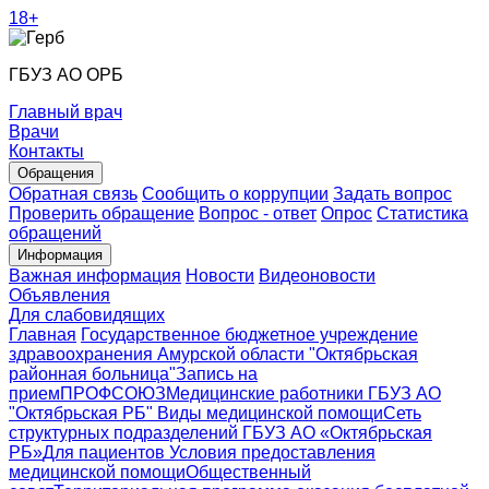
18+
ГБУЗ АО ОРБ
Главный врач
Врачи
Контакты
Обращения
Обратная связь
Сообщить о коррупции
Задать вопрос
Проверить обращение
Вопрос - ответ
Опрос
Статистика
обращений
Информация
Важная информация
Новости
Видеоновости
Объявления
Для слабовидящих
Главная
Государственное бюджетное учреждение
здравоохранения Амурской области "Октябрьская
районная больница"
Запись на
прием
ПРОФСОЮЗ
Медицинские работники ГБУЗ АО
"Октябрьская РБ"
Виды медицинской помощи
Сеть
структурных подразделений ГБУЗ АО «Октябрьская
РБ»
Для пациентов
Условия предоставления
медицинской помощи
Общественный