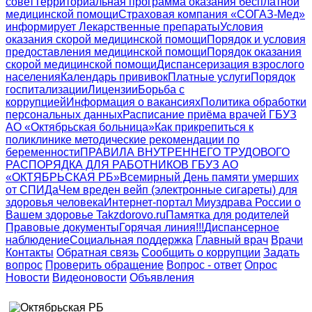
совет
Территориальная программа оказания бесплатной
медицинской помощи
Страховая компания «СОГАЗ-Мед»
информирует
Лекарственные препараты
Условия
оказания скорой медицинской помощи
Порядок и условия
предоставления медицинской помощи
Порядок оказания
скорой медицинской помощи
Диспансеризация взрослого
населения
Календарь прививок
Платные услуги
Порядок
госпитализации
Лицензии
Борьба с
коррупцией
Информация о вакансиях
Политика обработки
персональных данных
Расписание приёма врачей ГБУЗ
АО «Октябрьская больница»
Как прикрепиться к
поликлинике
методические рекомендации по
беременности
ПРАВИЛА ВНУТРЕННЕГО ТРУДОВОГО
РАСПОРЯДКА ДЛЯ РАБОТНИКОВ ГБУЗ АО
«ОКТЯБРЬСКАЯ РБ»
Всемирный День памяти умерших
от СПИДа
Чем вреден вейп (электронные сигареты) для
здоровья человека
Интернет-портал Миyздрава России о
Вашем здоровье Takzdorovo.ru
Памятка для родителей
Правовые документы
Горячая линия!!!
Диспансерное
наблюдение
Социальная поддержка
Главный врач
Врачи
Контакты
Обратная связь
Сообщить о коррупции
Задать
вопрос
Проверить обращение
Вопрос - ответ
Опрос
Новости
Видеоновости
Объявления