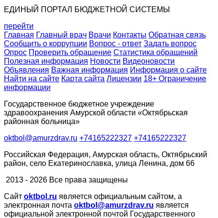
ЕДИНЫЙ ПОРТАЛ БЮДЖЕТНОЙ СИСТЕМЫ
перейти
Главная
Главный врач
Врачи
Контакты
Обратная связь
Сообщить о коррупции
Вопрос - ответ
Задать вопрос
Опрос
Проверить обращение
Статистика обращений
Полезная информация
Новости
Видеоновости
Объявления
Важная информация
Информация о сайте
Найти на сайте
Карта сайта
Лицензии
18+ Ограничение
информации
Государственное бюджетное учреждение
здравоохранения Амурской области «Октябрьская
районная больница»
oktbol@amurzdrav.ru
+74165222327
+74165222327
Российская Федерация, Амурская область, Октябрьский
район, село Екатеринославка, улица Ленина, дом 66
2013 - 2026 Все права защищены
Сайт
oktbol.ru
является официальным сайтом, а
электронная почта
oktbol@amurzdrav.ru
является
официальной электронной почтой Государственного