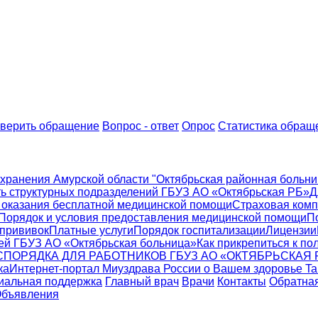
верить обращение
Вопрос - ответ
Опрос
Статистика обращ
хранения Амурской области "Октябрьская районная больни
ь структурных подразделений ГБУЗ АО «Октябрьская РБ»
Д
 оказания бесплатной медицинской помощи
Страховая ком
Порядок и условия предоставления медицинской помощи
П
 прививок
Платные услуги
Порядок госпитализации
Лицензии
ей ГБУЗ АО «Октябрьская больница»
Как прикрепиться к по
ПОРЯДКА ДЛЯ РАБОТНИКОВ ГБУЗ АО «ОКТЯБРЬСКАЯ 
ка
Интернет-портал Миyздрава России о Вашем здоровье Tak
иальная поддержка
Главный врач
Врачи
Контакты
Обратная
бъявления