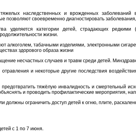
тяжелых наследственных и врожденных заболеваний 
ые позволяют своевременно диагностировать заболевания,
тва уделяется категории детей, страдающих редкими
родолжительности жизни.
яют алкоголем, табачными изделиями, электронными сигаре
ществах здорового образа жизни
ащение несчастных случаев и травм среди детей. Минздра
, отравления и некоторые другие последствия воздейств
 предотвратить тяжёлую инвалидность и смертельный исхо
объяснять и проводить профилактические мероприятия, на
ли должны ограничить доступ детей к огню, плите, раскале
тей с 1 по 7 июня.