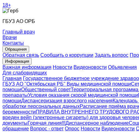
18+
ГБУЗ АО ОРБ
Главный врач
Врачи
Контакты
Обращения
Обратная связь
Сообщить о коррупции
Задать вопрос
Про
Информация
Важная информация
Новости
Видеоновости
Объявления
Для слабовидящих
Главная
Государственное бюджетное учреждение здравоо
ГБУЗ АО "Октябрьская РБ"
Виды медицинской помощи
Сет
помощи
Общественный совет
Территориальная программа
препараты
Условия оказания скорой медицинской помощи
помощи
Диспансеризация взрослого населения
Календарь
обработки персональных данных
Расписание приёма врач
беременности
ПРАВИЛА ВНУТРЕННЕГО ТРУДОВОГО РАС
вреден вейп (электронные сигареты) для здоровья челове
документы
Горячая линия!!!
Диспансерное наблюдение
Соц
обращение
Вопрос - ответ
Опрос
Новости
Видеоновости
О