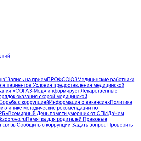
ений
ца"
Запись на прием
ПРОФСОЮЗ
Медицинские работники
ля пациентов
Условия предоставления медицинской
пания «СОГАЗ-Мед» информирует
Лекарственные
орядок оказания скорой медицинской
Борьба с коррупцией
Информация о вакансиях
Политика
ликлинике
методические рекомендации по
РБ»
Всемирный День памяти умерших от СПИДа
Чем
zdorovo.ru
Памятка для родителей
Правовые
 связь
Сообщить о коррупции
Задать вопрос
Проверить