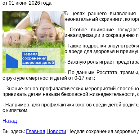
от 01 июня 2026 года
В целях раннего выявления 
неонатальный скрининги, котор
- Особое внимание государс
инвалидизации и сокращению п
- Также подростки злоупотребл
о вреде для здоровья и преиму
- Важную роль играет предотвр
- По данным Росстата, травмы
структуре смертности детей от 0-17 лет.;
- Знание основ профилактических мероприятий способно
прививать детям навыки безопасной жизнедеятельности, 
- Например, для профилактики ожогов среди детей родите
с кипятком.
Назад
Вы здесь:
Главная
Новости
Неделя сохранения здоровья де