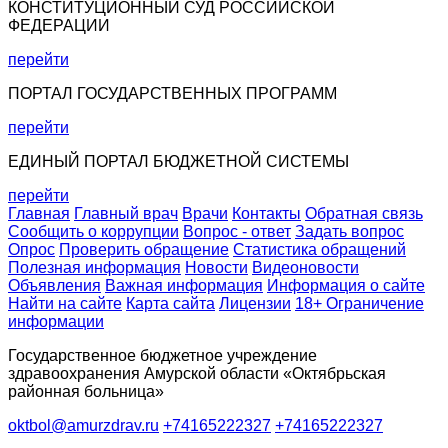
КОНСТИТУЦИОННЫЙ СУД РОССИЙСКОЙ
ФЕДЕРАЦИИ
перейти
ПОРТАЛ ГОСУДАРСТВЕННЫХ ПРОГРАММ
перейти
ЕДИНЫЙ ПОРТАЛ БЮДЖЕТНОЙ СИСТЕМЫ
перейти
Главная
Главный врач
Врачи
Контакты
Обратная связь
Сообщить о коррупции
Вопрос - ответ
Задать вопрос
Опрос
Проверить обращение
Статистика обращений
Полезная информация
Новости
Видеоновости
Объявления
Важная информация
Информация о сайте
Найти на сайте
Карта сайта
Лицензии
18+ Ограничение
информации
Государственное бюджетное учреждение
здравоохранения Амурской области «Октябрьская
районная больница»
oktbol@amurzdrav.ru
+74165222327
+74165222327