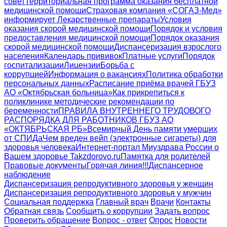
совет
Территориальная программа оказания бесплатной
медицинской помощи
Страховая компания «СОГАЗ-Мед»
информирует
Лекарственные препараты
Условия
оказания скорой медицинской помощи
Порядок и условия
предоставления медицинской помощи
Порядок оказания
скорой медицинской помощи
Диспансеризация взрослого
населения
Календарь прививок
Платные услуги
Порядок
госпитализации
Лицензии
Борьба с
коррупцией
Информация о вакансиях
Политика обработки
персональных данных
Расписание приёма врачей ГБУЗ
АО «Октябрьская больница»
Как прикрепиться к
поликлинике
методические рекомендации по
беременности
ПРАВИЛА ВНУТРЕННЕГО ТРУДОВОГО
РАСПОРЯДКА ДЛЯ РАБОТНИКОВ ГБУЗ АО
«ОКТЯБРЬСКАЯ РБ»
Всемирный День памяти умерших
от СПИДа
Чем вреден вейп (электронные сигареты) для
здоровья человека
Интернет-портал Миyздрава России о
Вашем здоровье Takzdorovo.ru
Памятка для родителей
Правовые документы
Горячая линия!!!
Диспансерное
наблюдение
Диспансеризация репродуктивного здоровья у женщин
Диспансеризация репродуктивного здоровья у мужчин
Социальная поддержка
Главный врач
Врачи
Контакты
Обратная связь
Сообщить о коррупции
Задать вопрос
Проверить обращение
Вопрос - ответ
Опрос
Новости