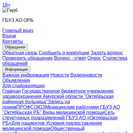
18+
ГБУЗ АО ОРБ
Главный врач
Врачи
Контакты
Обращения
Обратная связь
Сообщить о коррупции
Задать вопрос
Проверить обращение
Вопрос - ответ
Опрос
Статистика
обращений
Информация
Важная информация
Новости
Видеоновости
Объявления
Для слабовидящих
Главная
Государственное бюджетное учреждение
здравоохранения Амурской области "Октябрьская
районная больница"
Запись на
прием
ПРОФСОЮЗ
Медицинские работники ГБУЗ АО
"Октябрьская РБ"
Виды медицинской помощи
Сеть
структурных подразделений ГБУЗ АО «Октябрьская
РБ»
Для пациентов
Условия предоставления
медицинской помощи
Общественный