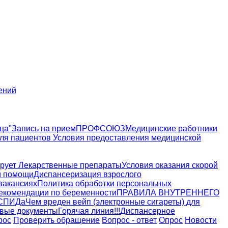
ений
ца"
Запись на прием
ПРОФСОЮЗ
Медицинские работники
ля пациентов
Условия предоставления медицинской
рует
Лекарственные препараты
Условия оказания скорой
й помощи
Диспансеризация взрослого
вакансиях
Политика обработки персональных
екомендации по беременности
ПРАВИЛА ВНУТРЕННЕГО
 СПИДа
Чем вреден вейп (электронные сигареты) для
вые документы
Горячая линия!!!
Диспансерное
рос
Проверить обращение
Вопрос - ответ
Опрос
Новости