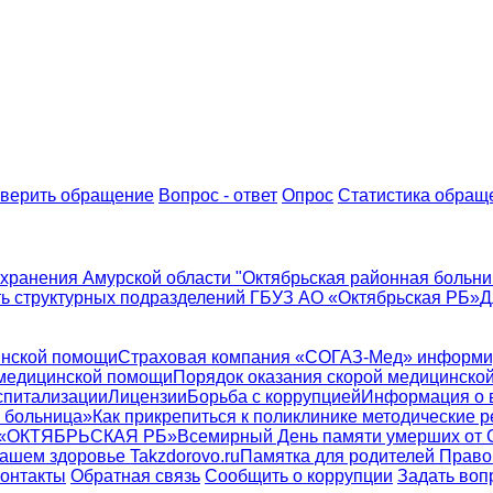
верить обращение
Вопрос - ответ
Опрос
Статистика обращ
хранения Амурской области "Октябрьская районная больни
ь структурных подразделений ГБУЗ АО «Октябрьская РБ»
Д
инской помощи
Страховая компания «СОГАЗ-Мед» информи
 медицинской помощи
Порядок оказания скорой медицинско
спитализации
Лицензии
Борьба с коррупцией
Информация о 
 больница»
Как прикрепиться к поликлинике
методические р
 «ОКТЯБРЬСКАЯ РБ»
Всемирный День памяти умерших от
ашем здоровье Takzdorovo.ru
Памятка для родителей
Право
онтакты
Обратная связь
Сообщить о коррупции
Задать воп