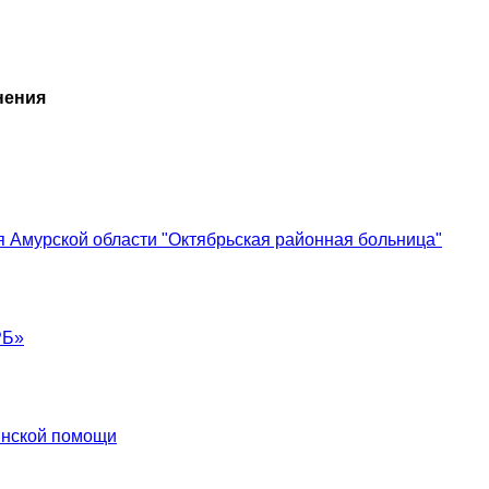
нения
 Амурской области "Октябрьская районная больница"
РБ»
инской помощи