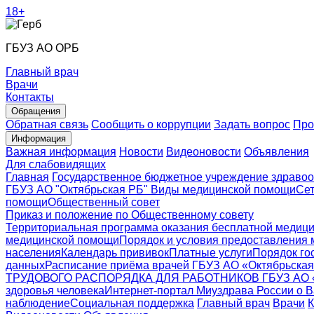
18+
ГБУЗ АО ОРБ
Главный врач
Врачи
Контакты
Обращения
Обратная связь
Сообщить о коррупции
Задать вопрос
Про
Информация
Важная информация
Новости
Видеоновости
Объявления
Для слабовидящих
Главная
Государственное бюджетное учреждение здравоо
ГБУЗ АО "Октябрьская РБ"
Виды медицинской помощи
Сет
помощи
Общественный совет
Приказ и положение по Общественному совету
Территориальная программа оказания бесплатной медиц
медицинской помощи
Порядок и условия предоставления
населения
Календарь прививок
Платные услуги
Порядок го
данных
Расписание приёма врачей ГБУЗ АО «Октябрьская
ТРУДОВОГО РАСПОРЯДКА ДЛЯ РАБОТНИКОВ ГБУЗ АО
здоровья человека
Интернет-портал Миyздрава России о В
наблюдение
Социальная поддержка
Главный врач
Врачи
К