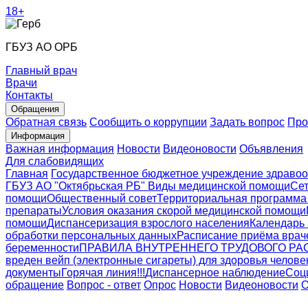
18+
ГБУЗ АО ОРБ
Главный врач
Врачи
Контакты
Обращения
Обратная связь
Сообщить о коррупции
Задать вопрос
Про
Информация
Важная информация
Новости
Видеоновости
Объявления
Для слабовидящих
Главная
Государственное бюджетное учреждение здравоо
ГБУЗ АО "Октябрьская РБ"
Виды медицинской помощи
Сет
помощи
Общественный совет
Территориальная программа
препараты
Условия оказания скорой медицинской помощи
помощи
Диспансеризация взрослого населения
Календарь
обработки персональных данных
Расписание приёма врач
беременности
ПРАВИЛА ВНУТРЕННЕГО ТРУДОВОГО РАС
вреден вейп (электронные сигареты) для здоровья челове
документы
Горячая линия!!!
Диспансерное наблюдение
Соц
обращение
Вопрос - ответ
Опрос
Новости
Видеоновости
О