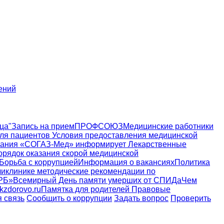
ений
ца"
Запись на прием
ПРОФСОЮЗ
Медицинские работники
ля пациентов
Условия предоставления медицинской
пания «СОГАЗ-Мед» информирует
Лекарственные
орядок оказания скорой медицинской
Борьба с коррупцией
Информация о вакансиях
Политика
ликлинике
методические рекомендации по
РБ»
Всемирный День памяти умерших от СПИДа
Чем
zdorovo.ru
Памятка для родителей
Правовые
 связь
Сообщить о коррупции
Задать вопрос
Проверить