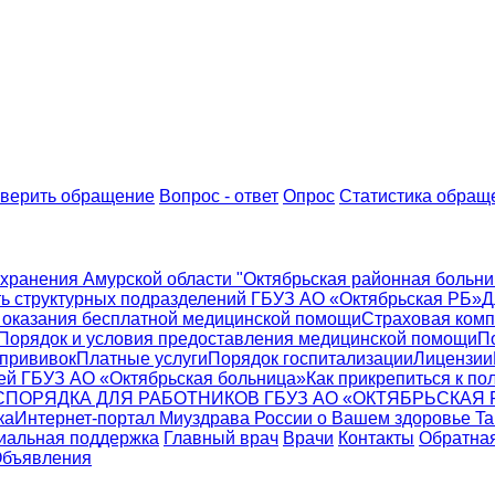
верить обращение
Вопрос - ответ
Опрос
Статистика обращ
хранения Амурской области "Октябрьская районная больни
ь структурных подразделений ГБУЗ АО «Октябрьская РБ»
Д
 оказания бесплатной медицинской помощи
Страховая ком
Порядок и условия предоставления медицинской помощи
П
 прививок
Платные услуги
Порядок госпитализации
Лицензии
ей ГБУЗ АО «Октябрьская больница»
Как прикрепиться к по
ПОРЯДКА ДЛЯ РАБОТНИКОВ ГБУЗ АО «ОКТЯБРЬСКАЯ 
ка
Интернет-портал Миyздрава России о Вашем здоровье Tak
иальная поддержка
Главный врач
Врачи
Контакты
Обратная
бъявления