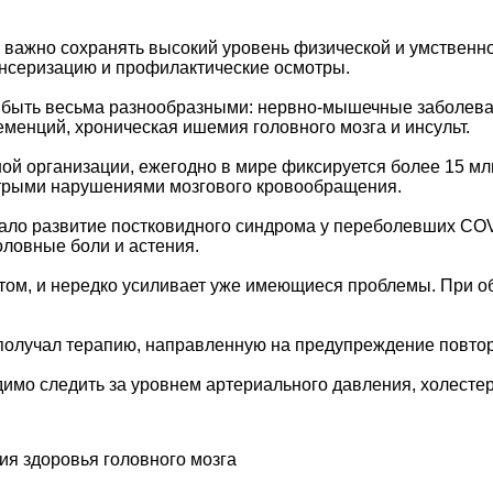
 важно сохранять высокий уровень физической и умственно
нсеризацию и профилактические осмотры.
 быть весьма разнообразными: нервно-мышечные заболеван
менций, хроническая ишемия головного мозга и инсульт.
й организации, ежегодно в мире фиксируется более 15 млн
острыми нарушениями мозгового кровообращения.
ало развитие постковидного синдрома у переболевших COV
оловные боли и астения.
стом, и нередко усиливает уже имеющиеся проблемы. При 
н получал терапию, направленную на предупреждение повто
мо следить за уровнем артериального давления, холестери
ия здоровья головного мозга