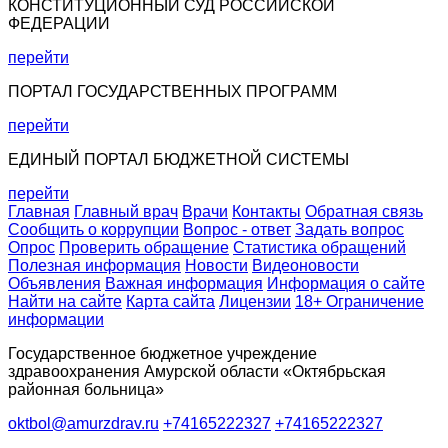
КОНСТИТУЦИОННЫЙ СУД РОССИЙСКОЙ
ФЕДЕРАЦИИ
перейти
ПОРТАЛ ГОСУДАРСТВЕННЫХ ПРОГРАММ
перейти
ЕДИНЫЙ ПОРТАЛ БЮДЖЕТНОЙ СИСТЕМЫ
перейти
Главная
Главный врач
Врачи
Контакты
Обратная связь
Сообщить о коррупции
Вопрос - ответ
Задать вопрос
Опрос
Проверить обращение
Статистика обращений
Полезная информация
Новости
Видеоновости
Объявления
Важная информация
Информация о сайте
Найти на сайте
Карта сайта
Лицензии
18+ Ограничение
информации
Государственное бюджетное учреждение
здравоохранения Амурской области «Октябрьская
районная больница»
oktbol@amurzdrav.ru
+74165222327
+74165222327