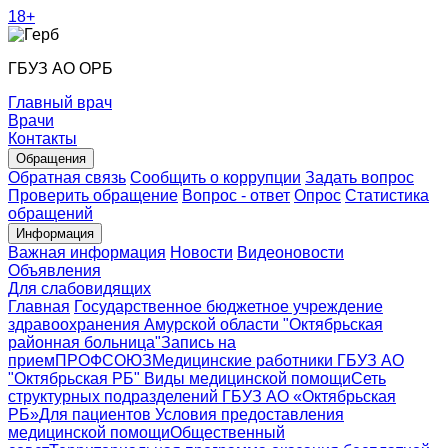
18+
ГБУЗ АО ОРБ
Главный врач
Врачи
Контакты
Обращения
Обратная связь
Сообщить о коррупции
Задать вопрос
Проверить обращение
Вопрос - ответ
Опрос
Статистика
обращений
Информация
Важная информация
Новости
Видеоновости
Объявления
Для слабовидящих
Главная
Государственное бюджетное учреждение
здравоохранения Амурской области "Октябрьская
районная больница"
Запись на
прием
ПРОФСОЮЗ
Медицинские работники ГБУЗ АО
"Октябрьская РБ"
Виды медицинской помощи
Сеть
структурных подразделений ГБУЗ АО «Октябрьская
РБ»
Для пациентов
Условия предоставления
медицинской помощи
Общественный