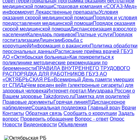
совет
Территориальная программа оказания бесплатной
медицинской помощи
Страховая компания «СОГАЗ-Мед»
информирует
Лекарственные препараты
Условия
оказания скорой медицинской помощи
Порядок и условия
предоставления медицинской помощи
Порядок оказания
скорой медицинской помощи
Диспансеризация взрослого
населения
Календарь прививок
Платные услуги
Порядок
госпитализации
Лицензии
Борьба с
коррупцией
Информация о вакансиях
Политика обработки
персональных данных
Расписание приёма врачей ГБУЗ
АО «Октябрьская больница»
Как прикрепиться к
поликлинике
методические рекомендации по
беременности
ПРАВИЛА ВНУТРЕННЕГО ТРУДОВОГО
РАСПОРЯДКА ДЛЯ РАБОТНИКОВ ГБУЗ АО
«ОКТЯБРЬСКАЯ РБ»
Всемирный День памяти умерших
от СПИДа
Чем вреден вейп (электронные сигареты) для
здоровья человека
Интернет-портал Миyздрава России о
Вашем здоровье Takzdorovo.ru
Памятка для родителей
Правовые документы
Горячая линия!!!
Диспансерное
наблюдение
Социальная поддержка
Главный врач
Врачи
Контакты
Обратная связь
Сообщить о коррупции
Задать
вопрос
Проверить обращение
Вопрос - ответ
Опрос
Новости
Видеоновости
Объявления