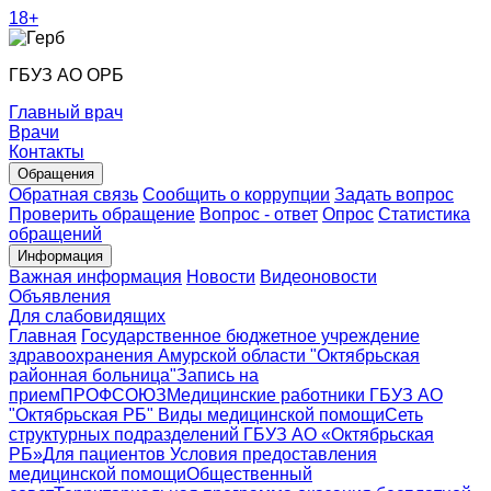
18+
ГБУЗ АО ОРБ
Главный врач
Врачи
Контакты
Обращения
Обратная связь
Сообщить о коррупции
Задать вопрос
Проверить обращение
Вопрос - ответ
Опрос
Статистика
обращений
Информация
Важная информация
Новости
Видеоновости
Объявления
Для слабовидящих
Главная
Государственное бюджетное учреждение
здравоохранения Амурской области "Октябрьская
районная больница"
Запись на
прием
ПРОФСОЮЗ
Медицинские работники ГБУЗ АО
"Октябрьская РБ"
Виды медицинской помощи
Сеть
структурных подразделений ГБУЗ АО «Октябрьская
РБ»
Для пациентов
Условия предоставления
медицинской помощи
Общественный