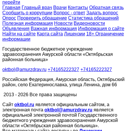
перейти
Главная
Главный врач
Врачи
Контакты
Обратная связь
Сообщить о коррупции
Вопрос - ответ
Задать вопрос
Опрос
Проверить обращение
Статистика обращений
Полезная информация
Новости
Видеоновости
Объявления
Важная информация
Информация о сайте
Найти на сайте
Карта сайта
Лицензии
18+ Ограничение
информации
Государственное бюджетное учреждение
здравоохранения Амурской области «Октябрьская
районная больница»
oktbol@amurzdrav.ru
+74165222327
+74165222327
Российская Федерация, Амурская область, Октябрьский
район, село Екатеринославка, улица Ленина, дом 66
2013 - 2026 Все права защищены
Сайт
oktbol.ru
является официальным сайтом, а
электронная почта
oktbol@amurzdrav.ru
является
официальной электронной почтой Государственного
бюджетного учреждения здравоохранения Амурской
области «Октябрьская районная больница».
Все материалы сайта доступны по
Лицензии
.