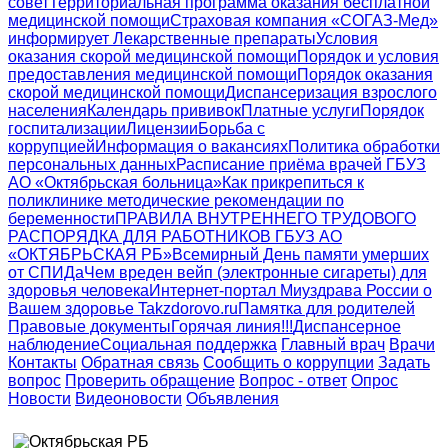
совет
Территориальная программа оказания бесплатной
медицинской помощи
Страховая компания «СОГАЗ-Мед»
информирует
Лекарственные препараты
Условия
оказания скорой медицинской помощи
Порядок и условия
предоставления медицинской помощи
Порядок оказания
скорой медицинской помощи
Диспансеризация взрослого
населения
Календарь прививок
Платные услуги
Порядок
госпитализации
Лицензии
Борьба с
коррупцией
Информация о вакансиях
Политика обработки
персональных данных
Расписание приёма врачей ГБУЗ
АО «Октябрьская больница»
Как прикрепиться к
поликлинике
методические рекомендации по
беременности
ПРАВИЛА ВНУТРЕННЕГО ТРУДОВОГО
РАСПОРЯДКА ДЛЯ РАБОТНИКОВ ГБУЗ АО
«ОКТЯБРЬСКАЯ РБ»
Всемирный День памяти умерших
от СПИДа
Чем вреден вейп (электронные сигареты) для
здоровья человека
Интернет-портал Миyздрава России о
Вашем здоровье Takzdorovo.ru
Памятка для родителей
Правовые документы
Горячая линия!!!
Диспансерное
наблюдение
Социальная поддержка
Главный врач
Врачи
Контакты
Обратная связь
Сообщить о коррупции
Задать
вопрос
Проверить обращение
Вопрос - ответ
Опрос
Новости
Видеоновости
Объявления