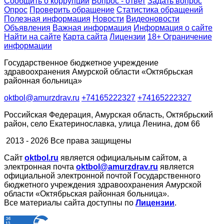
Сообщить о коррупции
Вопрос - ответ
Задать вопрос
Опрос
Проверить обращение
Статистика обращений
Полезная информация
Новости
Видеоновости
Объявления
Важная информация
Информация о сайте
Найти на сайте
Карта сайта
Лицензии
18+ Ограничение
информации
Государственное бюджетное учреждение
здравоохранения Амурской области «Октябрьская
районная больница»
oktbol@amurzdrav.ru
+74165222327
+74165222327
Российская Федерация, Амурская область, Октябрьский
район, село Екатеринославка, улица Ленина, дом 66
2013 - 2026 Все права защищены
Сайт
oktbol.ru
является официальным сайтом, а
электронная почта
oktbol@amurzdrav.ru
является
официальной электронной почтой Государственного
бюджетного учреждения здравоохранения Амурской
области «Октябрьская районная больница».
Все материалы сайта доступны по
Лицензии
.