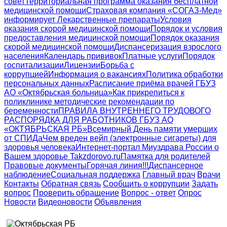
совет
Территориальная программа оказания бесплатной
медицинской помощи
Страховая компания «СОГАЗ-Мед»
информирует
Лекарственные препараты
Условия
оказания скорой медицинской помощи
Порядок и условия
предоставления медицинской помощи
Порядок оказания
скорой медицинской помощи
Диспансеризация взрослого
населения
Календарь прививок
Платные услуги
Порядок
госпитализации
Лицензии
Борьба с
коррупцией
Информация о вакансиях
Политика обработки
персональных данных
Расписание приёма врачей ГБУЗ
АО «Октябрьская больница»
Как прикрепиться к
поликлинике
методические рекомендации по
беременности
ПРАВИЛА ВНУТРЕННЕГО ТРУДОВОГО
РАСПОРЯДКА ДЛЯ РАБОТНИКОВ ГБУЗ АО
«ОКТЯБРЬСКАЯ РБ»
Всемирный День памяти умерших
от СПИДа
Чем вреден вейп (электронные сигареты) для
здоровья человека
Интернет-портал Миyздрава России о
Вашем здоровье Takzdorovo.ru
Памятка для родителей
Правовые документы
Горячая линия!!!
Диспансерное
наблюдение
Социальная поддержка
Главный врач
Врачи
Контакты
Обратная связь
Сообщить о коррупции
Задать
вопрос
Проверить обращение
Вопрос - ответ
Опрос
Новости
Видеоновости
Объявления