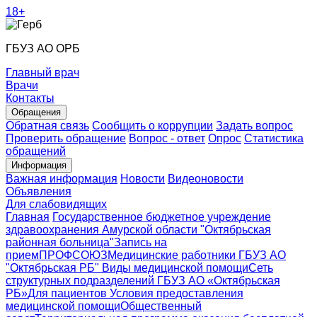
18+
ГБУЗ АО ОРБ
Главный врач
Врачи
Контакты
Обращения
Обратная связь
Сообщить о коррупции
Задать вопрос
Проверить обращение
Вопрос - ответ
Опрос
Статистика
обращений
Информация
Важная информация
Новости
Видеоновости
Объявления
Для слабовидящих
Главная
Государственное бюджетное учреждение
здравоохранения Амурской области "Октябрьская
районная больница"
Запись на
прием
ПРОФСОЮЗ
Медицинские работники ГБУЗ АО
"Октябрьская РБ"
Виды медицинской помощи
Сеть
структурных подразделений ГБУЗ АО «Октябрьская
РБ»
Для пациентов
Условия предоставления
медицинской помощи
Общественный