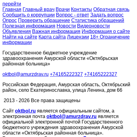
перейти
Главная
Главный врач
Врачи
Контакты
Обратная связь
Сообщить о коррупции
Вопрос - ответ
Задать вопрос
Опрос
Проверить обращение
Статистика обращений
Полезная информация
Новости
Видеоновости
Объявления
Важная информация
Информация о сайте
Найти на сайте
Карта сайта
Лицензии
18+ Ограничение
информации
Государственное бюджетное учреждение
здравоохранения Амурской области «Октябрьская
районная больница»
oktbol@amurzdrav.ru
+74165222327
+74165222327
Российская Федерация, Амурская область, Октябрьский
район, село Екатеринославка, улица Ленина, дом 66
2013 - 2026 Все права защищены
Сайт
oktbol.ru
является официальным сайтом, а
электронная почта
oktbol@amurzdrav.ru
является
официальной электронной почтой Государственного
бюджетного учреждения здравоохранения Амурской
области «Октябрьская районная больница».