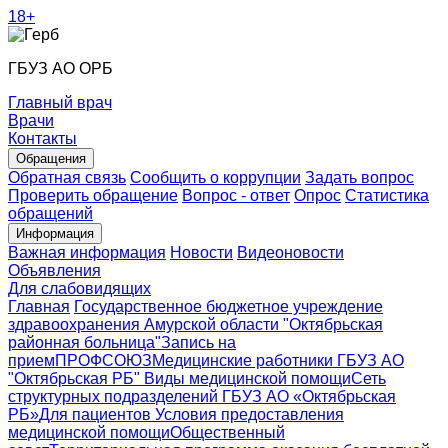
18+
ГБУЗ АО ОРБ
Главный врач
Врачи
Контакты
Обращения
Обратная связь
Сообщить о коррупции
Задать вопрос
Проверить обращение
Вопрос - ответ
Опрос
Статистика
обращений
Информация
Важная информация
Новости
Видеоновости
Объявления
Для слабовидящих
Главная
Государственное бюджетное учреждение
здравоохранения Амурской области "Октябрьская
районная больница"
Запись на
прием
ПРОФСОЮЗ
Медицинские работники ГБУЗ АО
"Октябрьская РБ"
Виды медицинской помощи
Сеть
структурных подразделений ГБУЗ АО «Октябрьская
РБ»
Для пациентов
Условия предоставления
медицинской помощи
Общественный