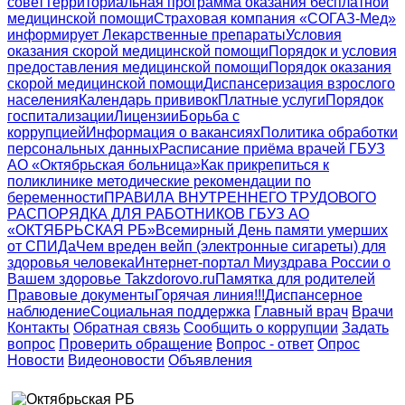
совет
Территориальная программа оказания бесплатной
медицинской помощи
Страховая компания «СОГАЗ-Мед»
информирует
Лекарственные препараты
Условия
оказания скорой медицинской помощи
Порядок и условия
предоставления медицинской помощи
Порядок оказания
скорой медицинской помощи
Диспансеризация взрослого
населения
Календарь прививок
Платные услуги
Порядок
госпитализации
Лицензии
Борьба с
коррупцией
Информация о вакансиях
Политика обработки
персональных данных
Расписание приёма врачей ГБУЗ
АО «Октябрьская больница»
Как прикрепиться к
поликлинике
методические рекомендации по
беременности
ПРАВИЛА ВНУТРЕННЕГО ТРУДОВОГО
РАСПОРЯДКА ДЛЯ РАБОТНИКОВ ГБУЗ АО
«ОКТЯБРЬСКАЯ РБ»
Всемирный День памяти умерших
от СПИДа
Чем вреден вейп (электронные сигареты) для
здоровья человека
Интернет-портал Миyздрава России о
Вашем здоровье Takzdorovo.ru
Памятка для родителей
Правовые документы
Горячая линия!!!
Диспансерное
наблюдение
Социальная поддержка
Главный врач
Врачи
Контакты
Обратная связь
Сообщить о коррупции
Задать
вопрос
Проверить обращение
Вопрос - ответ
Опрос
Новости
Видеоновости
Объявления