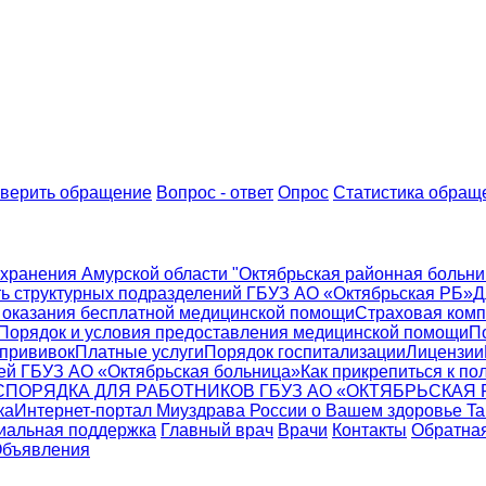
верить обращение
Вопрос - ответ
Опрос
Статистика обращ
хранения Амурской области "Октябрьская районная больни
ь структурных подразделений ГБУЗ АО «Октябрьская РБ»
Д
 оказания бесплатной медицинской помощи
Страховая ком
Порядок и условия предоставления медицинской помощи
П
 прививок
Платные услуги
Порядок госпитализации
Лицензии
ей ГБУЗ АО «Октябрьская больница»
Как прикрепиться к по
ПОРЯДКА ДЛЯ РАБОТНИКОВ ГБУЗ АО «ОКТЯБРЬСКАЯ 
ка
Интернет-портал Миyздрава России о Вашем здоровье Tak
иальная поддержка
Главный врач
Врачи
Контакты
Обратная
бъявления