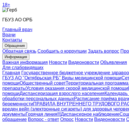
18+
ГБУЗ АО ОРБ
Главный врач
Врачи
Контакты
Обращения
Обратная связь
Сообщить о коррупции
Задать вопрос
Про
Информация
Важная информация
Новости
Видеоновости
Объявления
Для слабовидящих
Главная
Государственное бюджетное учреждение здравоо
ГБУЗ АО "Октябрьская РБ"
Виды медицинской помощи
Сет
помощи
Общественный совет
Территориальная программа
препараты
Условия оказания скорой медицинской помощи
помощи
Диспансеризация взрослого населения
Календарь
обработки персональных данных
Расписание приёма врач
беременности
ПРАВИЛА ВНУТРЕННЕГО ТРУДОВОГО РАС
вреден вейп (электронные сигареты) для здоровья челове
документы
Горячая линия!!!
Диспансерное наблюдение
Соц
обращение
Вопрос - ответ
Опрос
Новости
Видеоновости
О