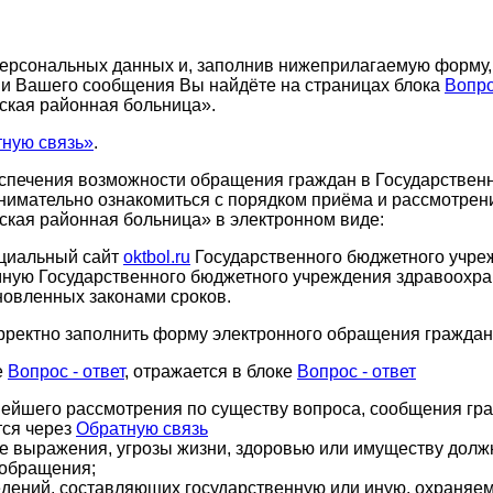
 персональных данных и, заполнив нижеприлагаемую форму
ии Вашего сообщения Вы найдёте на страницах блока
Вопро
ская районная больница».
ную связь»
.
еспечения возможности обращения граждан в Государстве
нимательно ознакомиться с порядком приёма и рассмотрен
ская районная больница» в электронном виде:
циальный сайт
oktbol.ru
Государственного бюджетного учре
ёмную Государственного бюджетного учреждения здравоохр
новленных законами сроков.
рректно заполнить форму электронного обращения граждан
е
Вопрос - ответ
, отражается в блоке
Вопрос - ответ
нейшего рассмотрения по существу вопроса, сообщения гр
тся через
Обратную связь
е выражения, угрозы жизни, здоровью или имуществу должн
 обращения;
ведений, составляющих государственную или иную, охраняе