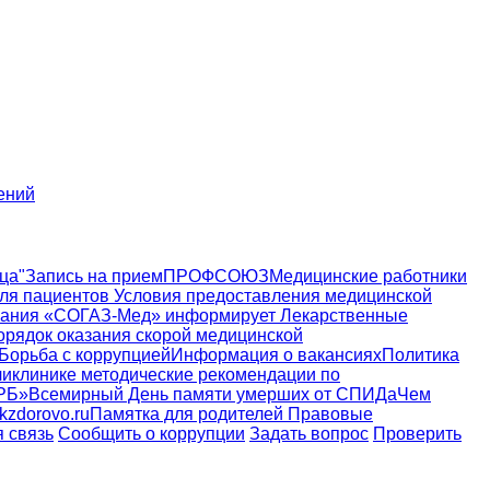
ений
ца"
Запись на прием
ПРОФСОЮЗ
Медицинские работники
ля пациентов
Условия предоставления медицинской
пания «СОГАЗ-Мед» информирует
Лекарственные
орядок оказания скорой медицинской
Борьба с коррупцией
Информация о вакансиях
Политика
ликлинике
методические рекомендации по
РБ»
Всемирный День памяти умерших от СПИДа
Чем
zdorovo.ru
Памятка для родителей
Правовые
 связь
Сообщить о коррупции
Задать вопрос
Проверить