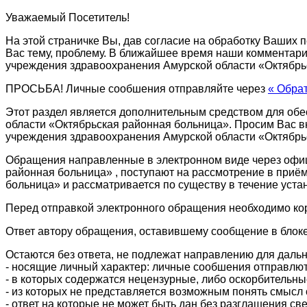
Уважаемый Посетитель!
На этой страничке Вы, дав согласие на обработку Ваших
Вас тему, проблему. В ближайшее время наши комментар
учреждения здравоохранения Амурской области «Октябрь
ПРОСЬБА! Личные сообшения отправляйте через
«
Обрат
Этот раздел является дополнительным средством для об
области «Октябрьская районная больница». Просим Вас в
учреждения здравоохранения Амурской области «Октябрь
Обращения направленные в электронном виде через офи
районная больница» , поступают на рассмотрение в при
больница» и рассматривается по существу в течение уста
Перед отправкой электронного обращения необходимо ко
Ответ автору обращения, оставившему сообщение в блок
Остаются без ответа, не подлежат направлению для даль
- носящие личный характер: личные сообшения отправлю
- в которых содержатся нецензурные, либо оскорбительны
- из которых не представляется возможным понять смысл
- ответ на которые не может быть дан без разглашения с