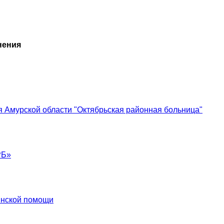
нения
 Амурской области "Октябрьская районная больница"
РБ»
инской помощи