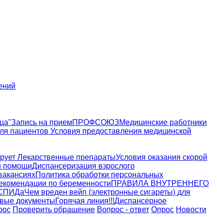
ений
ца"
Запись на прием
ПРОФСОЮЗ
Медицинские работники
ля пациентов
Условия предоставления медицинской
рует
Лекарственные препараты
Условия оказания скорой
й помощи
Диспансеризация взрослого
вакансиях
Политика обработки персональных
екомендации по беременности
ПРАВИЛА ВНУТРЕННЕГО
 СПИДа
Чем вреден вейп (электронные сигареты) для
вые документы
Горячая линия!!!
Диспансерное
рос
Проверить обращение
Вопрос - ответ
Опрос
Новости