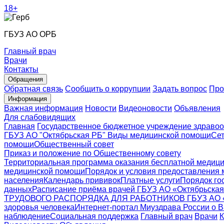
18+
ГБУЗ АО ОРБ
Главный врач
Врачи
Контакты
Обращения
Обратная связь
Сообщить о коррупции
Задать вопрос
Про
Информация
Важная информация
Новости
Видеоновости
Объявления
Для слабовидящих
Главная
Государственное бюджетное учреждение здравоо
ГБУЗ АО "Октябрьская РБ"
Виды медицинской помощи
Сет
помощи
Общественный совет
Приказ и положение по Общественному совету
Территориальная программа оказания бесплатной медиц
медицинской помощи
Порядок и условия предоставления
населения
Календарь прививок
Платные услуги
Порядок го
данных
Расписание приёма врачей ГБУЗ АО «Октябрьская
ТРУДОВОГО РАСПОРЯДКА ДЛЯ РАБОТНИКОВ ГБУЗ АО
здоровья человека
Интернет-портал Миyздрава России о В
наблюдение
Социальная поддержка
Главный врач
Врачи
К