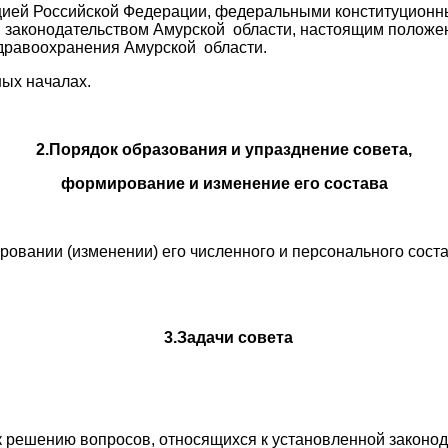
итуцией Российской Федерации, федеральными конституцио
 законодательством Амурской области, настоящим полож
дравоохранения Амурской области.
ных началах.
2.Порядок образования и упразднение совета,
формирование и изменение его состава
ировании (изменении) его численного и персонального сос
3.Задачи совета
к решению вопросов, относящихся к установленной законо