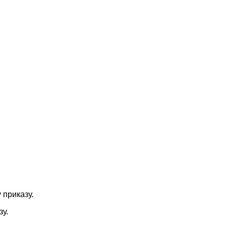
 приказу.
у.