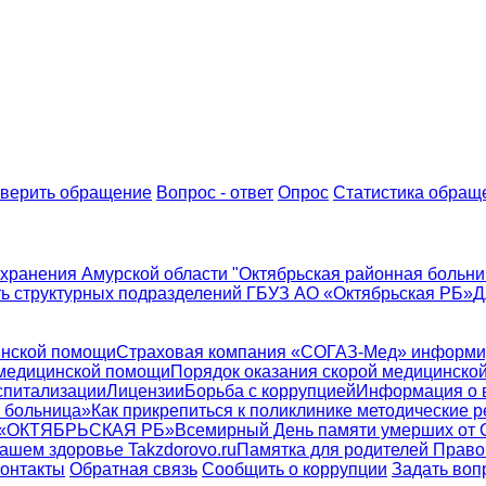
верить обращение
Вопрос - ответ
Опрос
Статистика обращ
хранения Амурской области "Октябрьская районная больни
ь структурных подразделений ГБУЗ АО «Октябрьская РБ»
Д
инской помощи
Страховая компания «СОГАЗ-Мед» информи
 медицинской помощи
Порядок оказания скорой медицинско
спитализации
Лицензии
Борьба с коррупцией
Информация о 
 больница»
Как прикрепиться к поликлинике
методические р
 «ОКТЯБРЬСКАЯ РБ»
Всемирный День памяти умерших от
ашем здоровье Takzdorovo.ru
Памятка для родителей
Право
онтакты
Обратная связь
Сообщить о коррупции
Задать воп