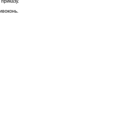
приказу.
ивоконь.