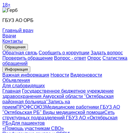
18+
ГБУЗ АО ОРБ
Главный врач
Врачи
Контакты
Обращения
Обратная связь
Сообщить о коррупции
Задать вопрос
Проверить обращение
Вопрос - ответ
Опрос
Статистика
обращений
Информация
Важная информация
Новости
Видеоновости
Объявления
Для слабовидящих
Главная
Государственное бюджетное учреждение
здравоохранения Амурской области "Октябрьская
районная больница"
Запись на
прием
ПРОФСОЮЗ
Медицинские работники ГБУЗ АО
"Октябрьская РБ"
Виды медицинской помощи
Сеть
структурных подразделений ГБУЗ АО «Октябрьская
РБ»
Для пациентов
«Помощь участникам СВО»