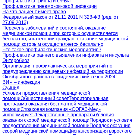
Профилактика гриппа и ОРВИ
Профилактика пневмококковой инфекции
На что пациент имеет право
Федеральный закон от 21.11.2011 N 323-ФЗ (ред. от
27.09.2013)
Перечень заболеваний и состояний, оказание
медицинской помощи при которых осуществляется
бесплатно, и категории граждан, оказание медицинской
помощи которым осуществляется бесплатно
Что такое профилактические мероприятия?
Профилактика раннего выявления инфаркта и инсульта
Энтеробиоз
Организация профилактических мероприятий по
предупреждению клещевых инфекций на территории
Октябрьского района в эпидемический сезон 2024г.
ВИЧ – инфекция
Суицид
Условия предоставления медицинской
помощи
Общественный совет
Территориальная
программа оказания бесплатной медицинской
помощи
Страховая компания «СОГАЗ-Мед»
информирует
Лекарственные препараты
Условия
оказания скорой медицинской помощи
Порядок и условия
предоставления медицинской помощи
Порядок оказания
скорой медицинской помощи
Диспансеризация взрослого