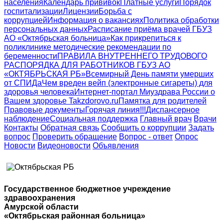
населения
Календарь прививок
Платные услуги
Порядок
госпитализации
Лицензии
Борьба с
коррупцией
Информация о вакансиях
Политика обработки
персональных данных
Расписание приёма врачей ГБУЗ
АО «Октябрьская больница»
Как прикрепиться к
поликлинике
методические рекомендации по
беременности
ПРАВИЛА ВНУТРЕННЕГО ТРУДОВОГО
РАСПОРЯДКА ДЛЯ РАБОТНИКОВ ГБУЗ АО
«ОКТЯБРЬСКАЯ РБ»
Всемирный День памяти умерших
от СПИДа
Чем вреден вейп (электронные сигареты) для
здоровья человека
Интернет-портал Миyздрава России о
Вашем здоровье Takzdorovo.ru
Памятка для родителей
Правовые документы
Горячая линия!!!
Диспансерное
наблюдение
Социальная поддержка
Главный врач
Врачи
Контакты
Обратная связь
Сообщить о коррупции
Задать
вопрос
Проверить обращение
Вопрос - ответ
Опрос
Новости
Видеоновости
Объявления
Государственное бюджетное учреждение
здравоохранения
Амурской области
«Октябрьская районная больница»