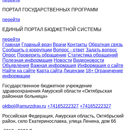
ПОРТАЛ ГОСУДАРСТВЕННЫХ ПРОГРАММ
перейти
ЕДИНЫЙ ПОРТАЛ БЮДЖЕТНОЙ СИСТЕМЫ
перейти
Главная
Главный врач
Врачи
Контакты
Обратная связь
Сообщить о коррупции
Вопрос - ответ
Задать вопрос
Опрос
Проверить обращение
Статистика обращений
Полезная информация
Новости
Видеоновости
Объявления
Важная информация
Информация о сайте
Найти на сайте
Карта сайта
Лицензии
18+ Ограничение
информации
Государственное бюджетное учреждение
здравоохранения Амурской области «Октябрьская
районная больница»
oktbol@amurzdrav.ru
+74165222327
+74165222327
Российская Федерация, Амурская область, Октябрьский
район, село Екатеринославка, улица Ленина, дом 66