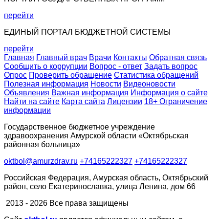
перейти
ЕДИНЫЙ ПОРТАЛ БЮДЖЕТНОЙ СИСТЕМЫ
перейти
Главная
Главный врач
Врачи
Контакты
Обратная связь
Сообщить о коррупции
Вопрос - ответ
Задать вопрос
Опрос
Проверить обращение
Статистика обращений
Полезная информация
Новости
Видеоновости
Объявления
Важная информация
Информация о сайте
Найти на сайте
Карта сайта
Лицензии
18+ Ограничение
информации
Государственное бюджетное учреждение
здравоохранения Амурской области «Октябрьская
районная больница»
oktbol@amurzdrav.ru
+74165222327
+74165222327
Российская Федерация, Амурская область, Октябрьский
район, село Екатеринославка, улица Ленина, дом 66
2013 - 2026 Все права защищены