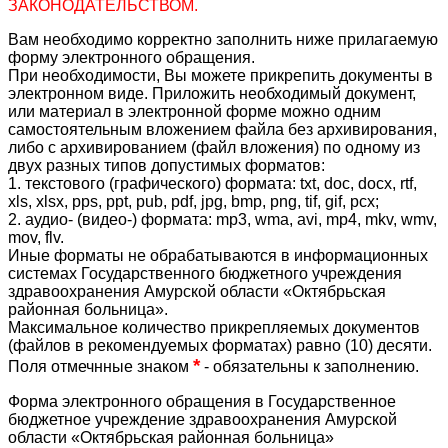
ЗАКОНОДАТЕЛЬСТВОМ.
Вам необходимо корректно заполнить ниже прилагаемую
форму электронного обращения.
При необходимости, Вы можете прикрепить документы в
электронном виде. Приложить необходимый документ,
или материал в электронной форме можно одним
самостоятельным вложением файла без архивирования,
либо с архивированием (файл вложения) по одному из
двух разных типов допустимых форматов:
1. текстового (графического) формата: txt, doc, docx, rtf,
xls, xlsx, pps, ppt, pub, pdf, jpg, bmp, png, tif, gif, pcx;
2. аудио- (видео-) формата: mp3, wma, avi, mp4, mkv, wmv,
mov, flv.
Иные форматы не обрабатываются в информационных
системах Государственного бюджетного учреждения
здравоохранения Амурской области «Октябрьская
районная больница».
Максимальное количество прикрепляемых документов
(файлов в рекомендуемых форматах) равно (10) десяти.
*
Поля отмечнные знаком
- обязательны к заполнению.
Форма электронного обращения в Государственное
бюджетное учреждение здравоохранения Амурской
области «Октябрьская районная больница»