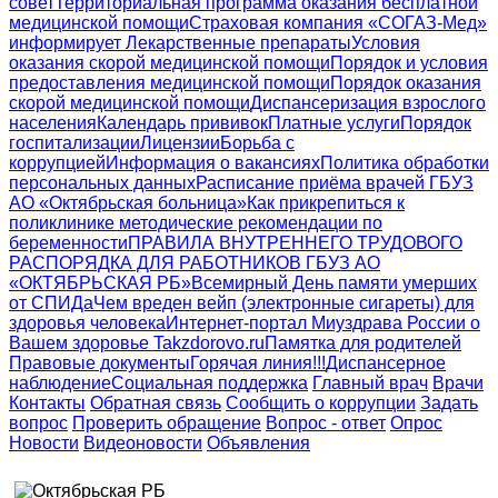
совет
Территориальная программа оказания бесплатной
медицинской помощи
Страховая компания «СОГАЗ-Мед»
информирует
Лекарственные препараты
Условия
оказания скорой медицинской помощи
Порядок и условия
предоставления медицинской помощи
Порядок оказания
скорой медицинской помощи
Диспансеризация взрослого
населения
Календарь прививок
Платные услуги
Порядок
госпитализации
Лицензии
Борьба с
коррупцией
Информация о вакансиях
Политика обработки
персональных данных
Расписание приёма врачей ГБУЗ
АО «Октябрьская больница»
Как прикрепиться к
поликлинике
методические рекомендации по
беременности
ПРАВИЛА ВНУТРЕННЕГО ТРУДОВОГО
РАСПОРЯДКА ДЛЯ РАБОТНИКОВ ГБУЗ АО
«ОКТЯБРЬСКАЯ РБ»
Всемирный День памяти умерших
от СПИДа
Чем вреден вейп (электронные сигареты) для
здоровья человека
Интернет-портал Миyздрава России о
Вашем здоровье Takzdorovo.ru
Памятка для родителей
Правовые документы
Горячая линия!!!
Диспансерное
наблюдение
Социальная поддержка
Главный врач
Врачи
Контакты
Обратная связь
Сообщить о коррупции
Задать
вопрос
Проверить обращение
Вопрос - ответ
Опрос
Новости
Видеоновости
Объявления