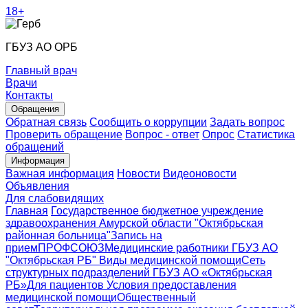
18+
ГБУЗ АО ОРБ
Главный врач
Врачи
Контакты
Обращения
Обратная связь
Сообщить о коррупции
Задать вопрос
Проверить обращение
Вопрос - ответ
Опрос
Статистика
обращений
Информация
Важная информация
Новости
Видеоновости
Объявления
Для слабовидящих
Главная
Государственное бюджетное учреждение
здравоохранения Амурской области "Октябрьская
районная больница"
Запись на
прием
ПРОФСОЮЗ
Медицинские работники ГБУЗ АО
"Октябрьская РБ"
Виды медицинской помощи
Сеть
структурных подразделений ГБУЗ АО «Октябрьская
РБ»
Для пациентов
Условия предоставления
медицинской помощи
Общественный