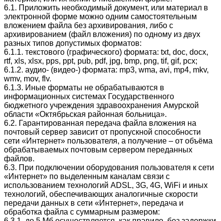
6.1. Приложить необходимый документ, или материал в
электронной форме можно одним самостоятельным
вложением файла без архивирования, либо с
архивированием (файл вложения) по одному из двух
разных типов допустимых форматов:
6.1.1. текстового (графического) формата: txt, doc, docx,
rtf, xls, xlsx, pps, ppt, pub, pdf, jpg, bmp, png, tif, gif, pcx;
6.1.2. аудио- (видео-) формата: mp3, wma, avi, mp4, mkv,
wmv, mov, flv.
6.1.3. Иные форматы не обрабатываются в
информационных системах Государственного
бюджетного учреждения здравоохранения Амурской
области «Октябрьская районная больница».
6.2. Гарантированная передача файла вложения на
почтовый сервер зависит от пропускной способности
сети «Интернет» пользователя, а получение – от объёма
обрабатываемых почтовым сервером переданных
файлов.
6.3. При подключении оборудования пользователя к сети
«Интернет» по выделенным каналам связи с
использованием технологий ADSL, 3G, 4G, WiFi и иных
технологий, обеспечивающих аналогичные скорости
передачи данных в сети «Интернет», передача и
обработка файла с суммарным размером:
6.3.1. до 5 Мб осуществляется, как правило, без задержки